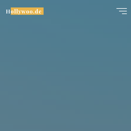
跳
Hollywoo.de
至
内
容