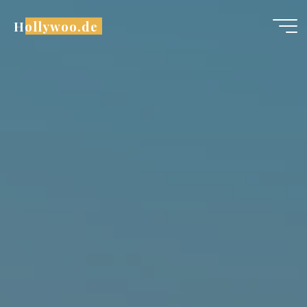
跳
Hollywoo.de
至
内
容